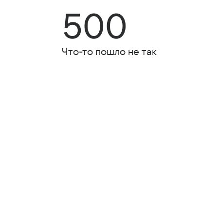
500
Что-то пошло не так