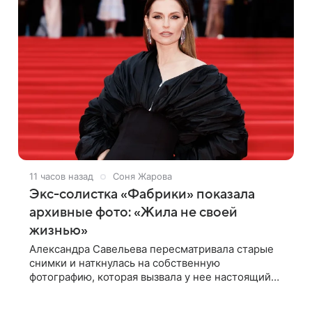
11 часов назад
Соня Жарова
Экс-солистка «Фабрики» показала
архивные фото: «Жила не своей
жизнью»
Александра Савельева пересматривала старые
снимки и наткнулась на собственную
фотографию, которая вызвала у нее настоящий
шок. Артистка заявила, что пропасть между ее
прошлым и нынешним обликом огромна. При