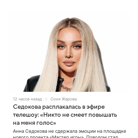
опубликовал блогер Азамат Каххаров на своей
странице в Instagram (принадлежит
12 часов назад
Соня Жарова
Седокова расплакалась в эфире
телешоу: «Никто не смеет повышать
на меня голос»
Анна Седокова не сдержала эмоции на площадке
нового проекта «Мастер игры». Поводом стал