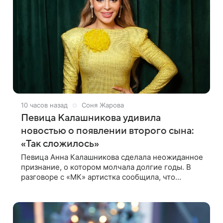
10 часов назад
Соня Жарова
Певица Калашникова удивила
новостью о появлении второго сына:
«Так сложилось»
Певица Анна Калашникова сделала неожиданное
признание, о котором молчала долгие годы. В
разговоре с «МК» артистка сообщила, что
воспитывает не одного, а сразу двух сыновей.
«На самом деле я всегда мечтала, что