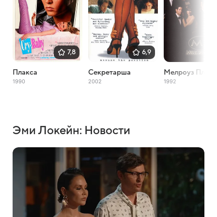
7,8
6,9
Плакса
Секретарша
Мелроуз Плэйс
1990
2002
1992
Эми Локейн: Новости