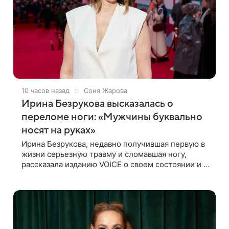
10 часов назад
Соня Жарова
Ирина Безрукова высказалась о
переломе ноги: «Мужчины буквально
носят на руках»
Ирина Безрукова, недавно получившая первую в
жизни серьезную травму и сломавшая ногу,
рассказала изданию VOICE о своем состоянии и о
том, кто приходит ей на помощь. Поддержку
актриса ощущает со всех сторон.