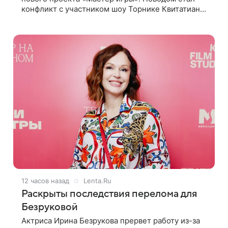
конфликт с участником шоу Торнике Квитатиани.
Он обвинил певицу в нечестной игре, и
словесная перепалка переросла в
12 часов назад
Lenta.Ru
Раскрыты последствия перелома для
Безруковой
Актриса Ирина Безрукова прервет работу из-за