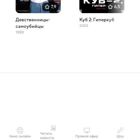
7,9
6,5
Девственницы-
Куб 2: Гиперкуб
2002
самоубийцы
1999
Читать
Кино онлайн
Прямой эфир
Шоу
новости