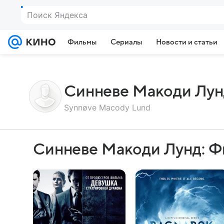
Поиск Яндекса
Фильмы
Сериалы
Новости и статьи
Синневе Макоди Лун
Synnøve Macody Lund
Синневе Макоди Лунд: Ф