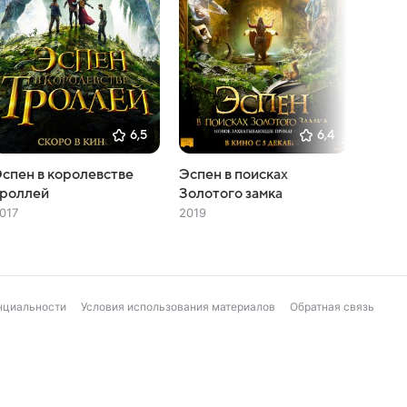
6,5
6,4
спен в королевстве
Эспен в поисках
Пила 
троллей
Золотого замка
2023
017
2019
нциальности
Условия использования материалов
Обратная связь