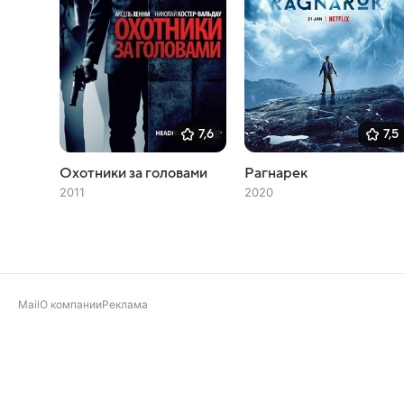
7,6
7,5
Охотники за головами
Рагнарек
2011
2020
Mail
О компании
Реклама