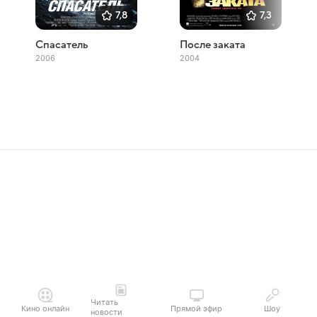
7,8
7,3
Спасатель
После заката
2006
2004
Читать
Кино онлайн
Прямой эфир
Шоу
новости