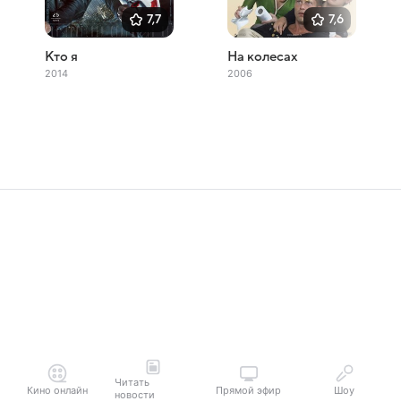
7,7
7,6
Кто я
На колесах
2014
2006
Читать
Кино онлайн
Прямой эфир
Шоу
новости