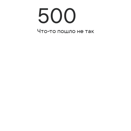
500
Что-то пошло не так