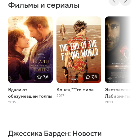
Фильмы и сериалы
7,6
7,5
Вдали от
Конец ***го мира
Экстрасенс 2:
2017
обезумевшей толпы
Лабиринты раз
2015
2013
Джессика Барден: Новости