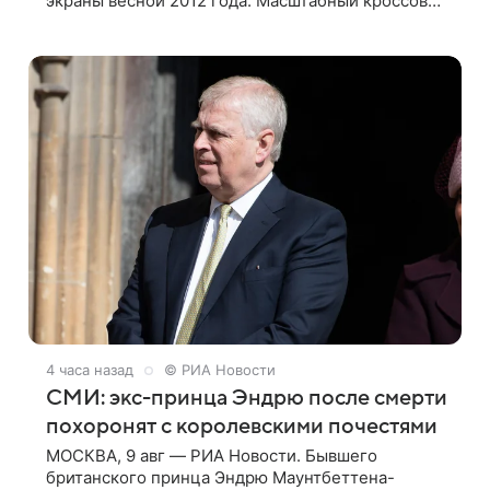
экраны весной 2012 года. Масштабный кроссовер
подвел черту под первой фазой медиафраншизы
Marvel и заложил основу для дальнейшего
4 часа назад
© РИА Новости
СМИ: экс-принца Эндрю после смерти
похоронят с королевскими почестями
МОСКВА, 9 авг — РИА Новости. Бывшего
британского принца Эндрю Маунтбеттена-