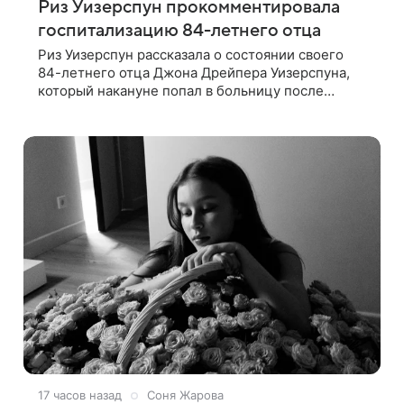
Риз Уизерспун прокомментировала
госпитализацию 84-летнего отца
Риз Уизерспун рассказала о состоянии своего
84-летнего отца Джона Дрейпера Уизерспуна,
который накануне попал в больницу после
падения. 50-летняя актриса сообщила, что
сейчас с ним все в порядке. «Я хочу, чтобы
17 часов назад
Соня Жарова