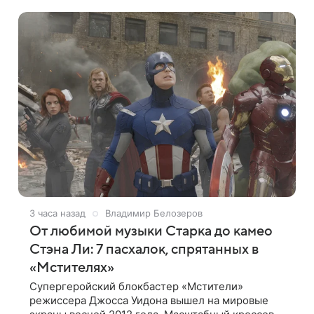
3 часа назад
Владимир Белозеров
От любимой музыки Старка до камео
Стэна Ли: 7 пасхалок, спрятанных в
«Мстителях»
Супергеройский блокбастер «Мстители»
режиссера Джосса Уидона вышел на мировые