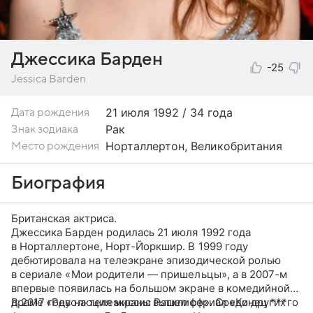
Джессика Барден
-25
Jessica Barden
21 июля
1992 / 34 года
Дата рождения
Рак
Знак зодиака
Норталлертон, Великобритания
Место рождения
Биография
Британская актриса.
Джессика Барден родилась 21 июля 1992 года
в Норталлертоне, Норт-Йоркшир. В 1999 году
дебютировала на телеэкране эпизодической ролью
в сериале «Мои родители — пришельцы», а в 2007-м
впервые появилась на большом экране в комедийной
драме «Революция миссис Рэтклифф». Среди других
В 2017 году на телеэкраны вышел сериал «Конец ***го