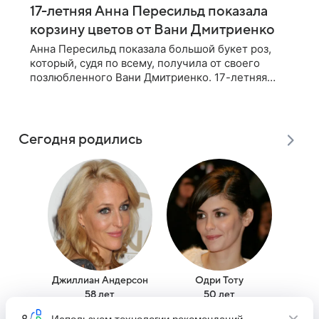
17-летняя Анна Пересильд показала
корзину цветов от Вани Дмитриенко
Анна Пересильд показала большой букет роз,
который, судя по всему, получилa от своего
позлюбленного Вани Дмитриенко. 17-летняя
актриса опубликовала в соцсетях фотографии с
цветами и подписала их словами: «Я
Сегодня родились
Джиллиан Андерсон
Одри Тоту
Бил
58 лет
50 лет