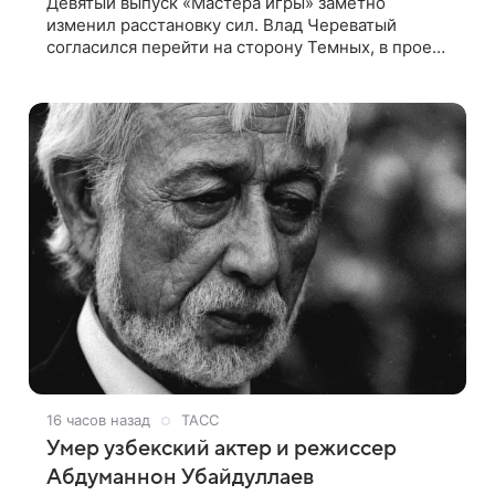
Девятый выпуск «Мастера игры» заметно
изменил расстановку сил. Влад Череватый
согласился перейти на сторону Темных, в проект
пришел новый участник, а Курбан Омаров и Анна
Седокова оказались под таким давлением.
16 часов назад
ТАСС
Умер узбекский актер и режиссер
Абдуманнон Убайдуллаев