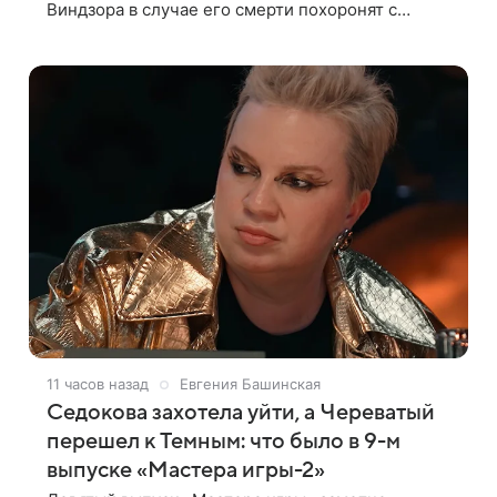
Виндзора в случае его смерти похоронят с
королевскими почестями, несмотря на лишение
всех титулов, сообщает Daily Mail со ссылкой на
11 часов назад
Евгения Башинская
Седокова захотела уйти, а Череватый
перешел к Темным: что было в 9-м
выпуске «Мастера игры-2»