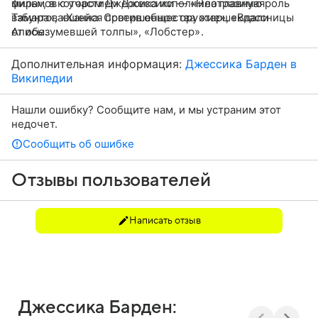
фильмов с участием Джессики — «Неотразимая
мира», в котором Джессика исполнила главную роль
Тамара», «Ханна. Совершенное оружие», «Вдали
взбунтовавшейся против общества старшеклассницы
от обезумевшей толпы», «Лобстер».
Алисы.
Дополнительная информация:
Джессика Барден в
Википедии
Нашли ошибку? Сообщите нам, и мы устраним этот
недочет.
Сообщить об ошибке
Отзывы пользователей
Написать отзыв
Джессика Барден: