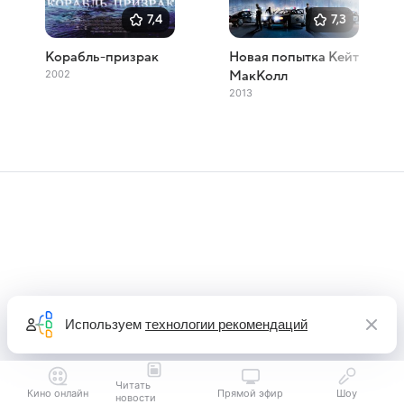
7,4
7,3
Корабль-призрак
Новая попытка Кейт
2002
МакКолл
2013
Используем
технологии рекомендаций
Читать
Кино онлайн
Прямой эфир
Шоу
новости