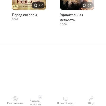
7,9
7,7
Перед классом
Удивительная
2008
легкость
2006
Читать
Кино онлайн
Прямой эфир
Шоу
новости