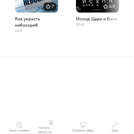
7
6,9
Как украсть
Исход: Цари и Боги
2014
небоскреб
2011
Читать
Кино онлайн
Прямой эфир
Шоу
новости