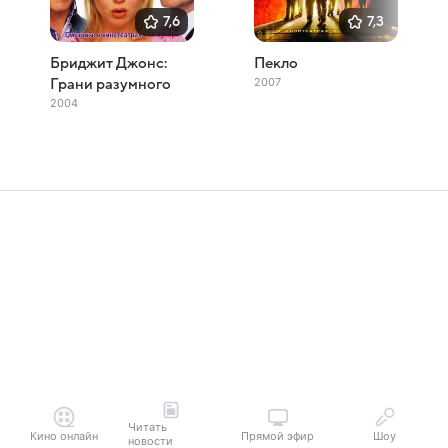
7,6
7,3
Бриджит Джонс:
Пекло
2007
Грани разумного
2004
Читать
Кино онлайн
Прямой эфир
Шоу
новости