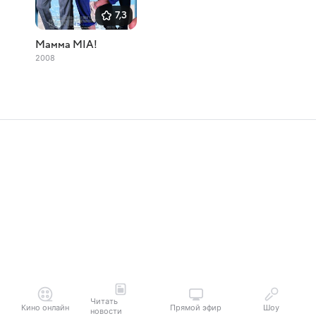
7,3
Мамма MIA!
2008
Читать
Кино онлайн
Прямой эфир
Шоу
новости