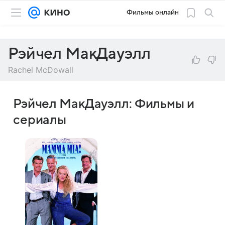
Фильмы онлайн
Рэйчел МакДауэлл
Rachel McDowall
Рэйчел МакДауэлл: Фильмы и
сериалы