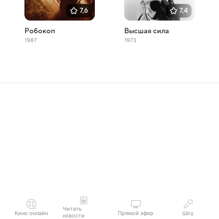
7,6
7,4
Робокоп
Высшая сила
1987
1973
Читать
Кино онлайн
Прямой эфир
Шоу
новости