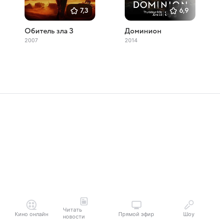
7,3
6,9
Обитель зла 3
Доминион
2007
2014
Читать
Кино онлайн
Прямой эфир
Шоу
новости