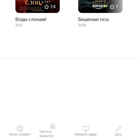
7,4
7
Воды слонам!
Бешеные псы
2011
2016
Читать
Кино онлайн
Прямой эфир
Шоу
новости