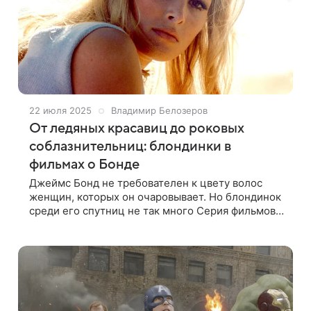
22 июля 2025
Владимир Белозеров
От ледяных красавиц до роковых
соблазнительниц: блондинки в
фильмах о Бонде
Джеймс Бонд не требователен к цвету волос
женщин, которых он очаровывает. Но блондинок
среди его спутниц не так много Серия фильмов
об агенте британской разведки Джеймсе Бонде
— одна из самых известных и продолжительных