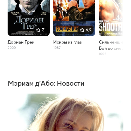
7,1
6,9
Дориан Грей
Искры из глаз
Сильнейший уд
2009
1987
Бой до смерти
1992
Мэриам д’Або: Новости