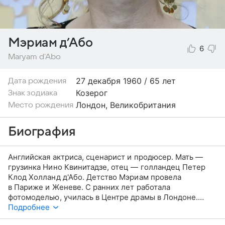
Мэриам д’Або
6
Maryam d'Abo
27 декабря
1960 / 65 лет
Дата рождения
Козерог
Знак зодиака
Лондон, Великобритания
Место рождения
Биография
Английская актриса, сценарист и продюсер. Мать —
грузинка Нино Квинитадзе, отец — голландец Петер
Клод Холланд д'Або. Детство Мэриам провела
в Париже и Женеве. С ранних лет работала
фотомоделью, училась в Центре драмы в Лондоне.
Дебютировала в главной роли малобюджетного
Подробнее
фантастического хоррор-фильма «Экстро» (1983),