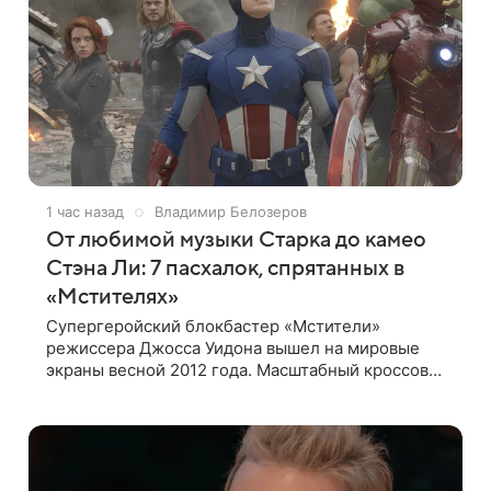
1 час назад
Владимир Белозеров
От любимой музыки Старка до камео
Стэна Ли: 7 пасхалок, спрятанных в
«Мстителях»
Супергеройский блокбастер «Мстители»
режиссера Джосса Уидона вышел на мировые
экраны весной 2012 года. Масштабный кроссовер
подвел черту под первой фазой медиафраншизы
Marvel и заложил основу для дальнейшего