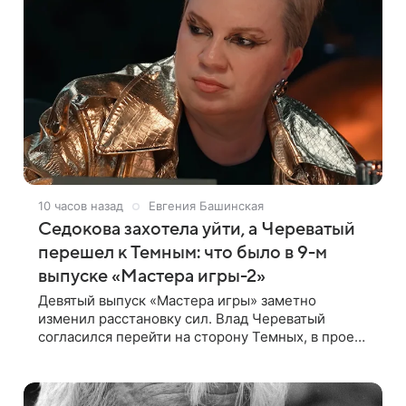
10 часов назад
Евгения Башинская
Седокова захотела уйти, а Череватый
перешел к Темным: что было в 9-м
выпуске «Мастера игры-2»
Девятый выпуск «Мастера игры» заметно
изменил расстановку сил. Влад Череватый
согласился перейти на сторону Темных, в проект
пришел новый участник, а Курбан Омаров и Анна
Седокова оказались под таким давлением.