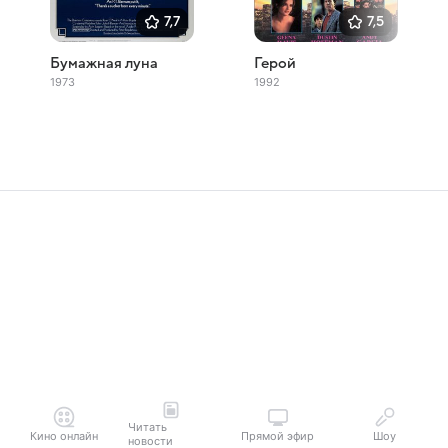
7,7
7,5
Бумажная луна
Герой
1973
1992
Читать
Кино онлайн
Прямой эфир
Шоу
новости