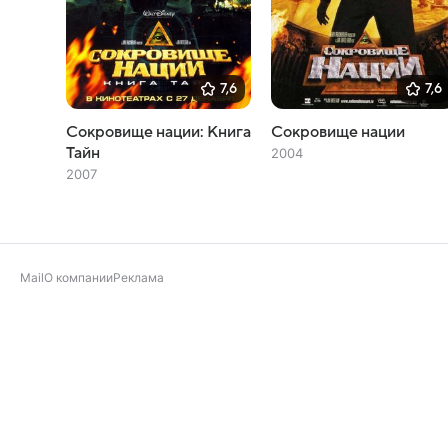
7,6
7,6
Сокровище нации: Книга
Сокровище нации
Тайн
2004
2007
Mail
О компании
Реклама