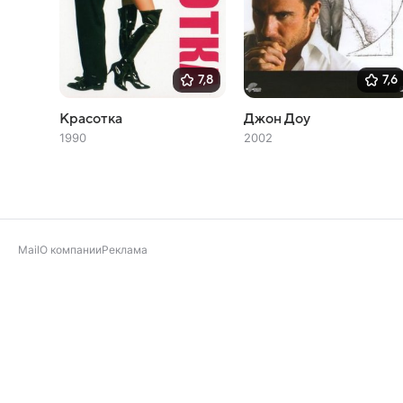
7,8
7,6
Красотка
Джон Доу
1990
2002
Mail
О компании
Реклама