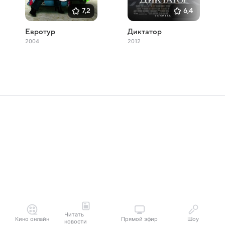
7,2
6,4
Евротур
Диктатор
2004
2012
Читать
Кино онлайн
Прямой эфир
Шоу
новости