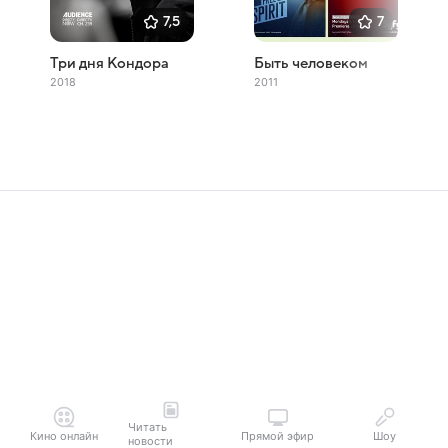
7,5
7
Три дня Кондора
Быть человеком
2018
2011
Читать
Кино онлайн
Прямой эфир
Шоу
новости