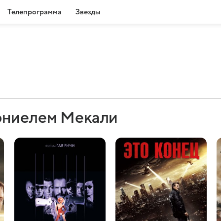
Телепрограмма
Звезды
эниелем Мекали