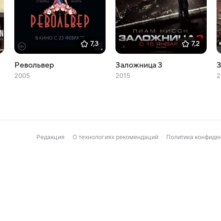
7,3
7,2
Револьвер
Заложница 3
З
2005
2015
2
Редакция
О технологиях рекомендаций
Политика конфиде