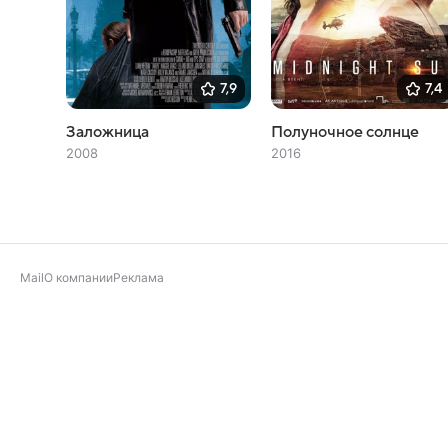
7,9
7,4
Заложница
Полуночное солнце
2008
2016
Mail
О компании
Реклама