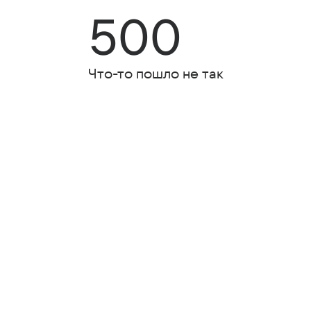
500
Что-то пошло не так