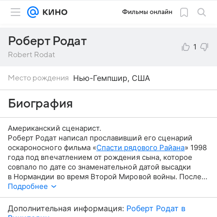
Фильмы онлайн
Роберт Родат
1
Robert Rodat
Нью-Гемпшир, США
Место рождения
Биография
Американский сценарист.
Роберт Родат написал прославивший его сценарий
оскароносного фильма «
Спасти рядового Райана
» 1998
года под впечатлением от рождения сына, которое
совпало по дате со знаменательной датой высадки
в Нормандии во время Второй Мировой войны. После
были фильмы «
Подробнее
Патриот
», «
Летите домой
», «
Тор-2:
Царство тьмы
» и другие.
Дополнительная информация:
Роберт Родат в