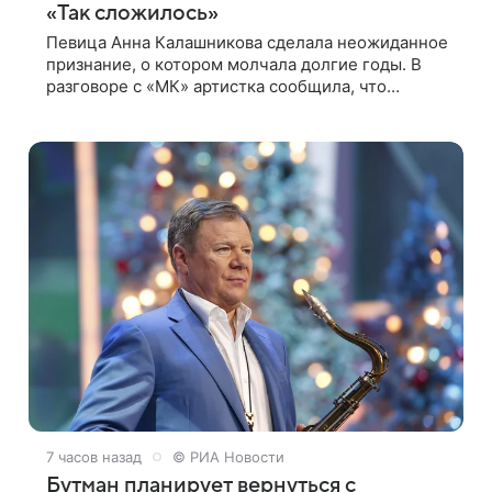
«Так сложилось»
Певица Анна Калашникова сделала неожиданное
признание, о котором молчала долгие годы. В
разговоре с «МК» артистка сообщила, что
воспитывает не одного, а сразу двух сыновей.
«На самом деле я всегда мечтала, что
7 часов назад
© РИА Новости
Бутман планирует вернуться с