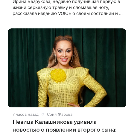
Ирина Безрукова, недавно получившая первую в
жизни серьезную травму и сломавшая ногу,
рассказала изданию VOICE о своем состоянии и о
том, кто приходит ей на помощь. Поддержку
актриса ощущает со всех сторон.
7 часов назад
Соня Жарова
Певица Калашникова удивила
новостью о появлении второго сына: