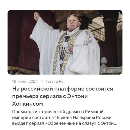
пребывающего в упадке Рима О чем сериал
«Обреченные на славу» Рим I века нашей эры
напоминает
19 июля 2024
Газета.Ru
На российской платформе состоится
премьера сериала с Энтони
Хопкинсом
Премьера исторической драмы о Римской
империи состоится 19 июля На экраны России
выйдет сериал «Обреченные на славу» с Энтони
Хопкинсом в роли римского императора. Об этом