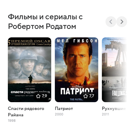
Фильмы и сериалы с
Робертом Родатом
7,9
7,7
Спасти рядового
Патриот
Рухнувшие неб
2000
2011
Райана
1998