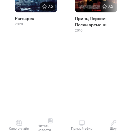
7,5
7,5
Рагнарек
Принц Персии:
2020
Пески времени
2010
Читать
Кино онлайн
Прямой эфир
Шоу
новости