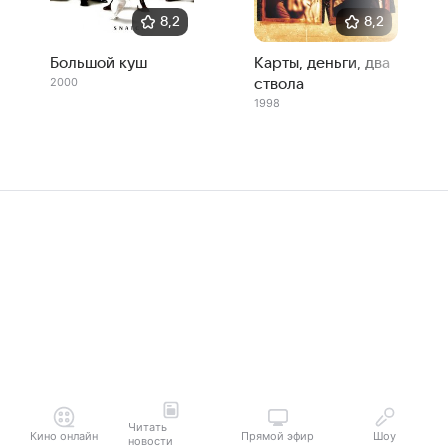
8,2
8,2
Большой куш
Карты, деньги, два
2000
ствола
1998
Читать
Кино онлайн
Прямой эфир
Шоу
новости