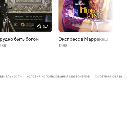
6,7
рудно быть богом
Экспресс в Марракеш
Австр
989
1998
1990
нциальности
Условия использования материалов
Обратная связь