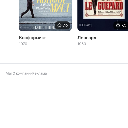
7,6
7,5
Конформист
Леопард
1970
1963
Mail
О компании
Реклама