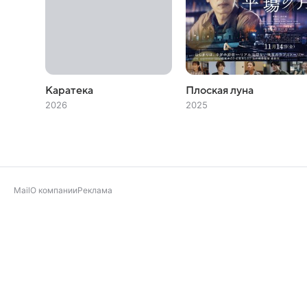
Каратека
Плоская луна
2026
2025
Mail
О компании
Реклама