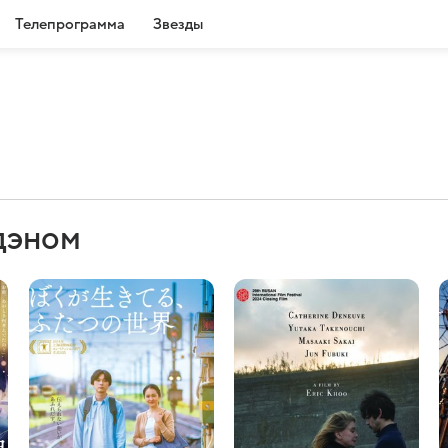
Телепрограмма
Звезды
дэном