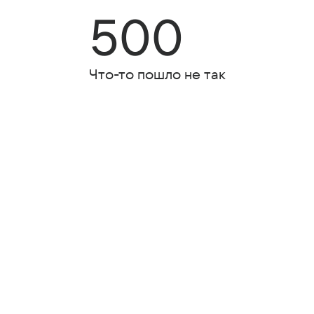
500
Что-то пошло не так