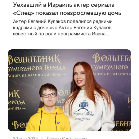
Уехавший в Израиль актер сериала
«След» показал повзрослевшую дочь
Актер Евгений Кулаков поделился редкими
кадрами с дочерью Актер Евгений Кулаков,
известный по роли программиста Ивана
Тихонова в сериале «След», показал
подписчикам в Instagram (владелец компания
Meta признана в России
20 мая 2025
Лениза Саетгараева