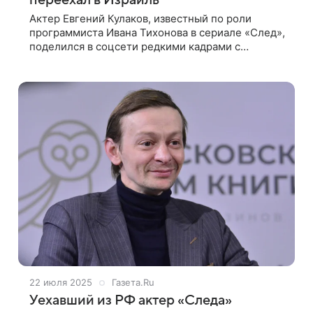
переехал в Израиль
Актер Евгений Кулаков, известный по роли
программиста Ивана Тихонова в сериале «След»,
поделился в соцсети редкими кадрами с
особенным сыном, ради которого эмигрировал в
Израиль. Артист показал подписчикам, как
22 июля 2025
Газета.Ru
Уехавший из РФ актер «Следа»