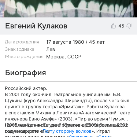
Евгений Кулаков
45
17 августа
1980 / 45 лет
Дата рождения
Лев
Знак зодиака
Москва, СССР
Место рождения
Биография
Российский актер.
В 2001 году окончил Театральное училище им. Б.В.
Щукина (курс Александра Ширвиндта), после чего был
принят в труппу театра «Эрмитаж». Работы Кулакова
в спектаклях Михаила Левитина «Анатомический театр
инженера Евно Азефа» (2003), «Пир во время Чумы»
(2005) и «Капнист туда и обратно» (2009) были высоко
На телевидении Евгений Кулаков дебютировал в 2002
оценены критиками.
году в сериале «
По ту сторону волков
». Играл