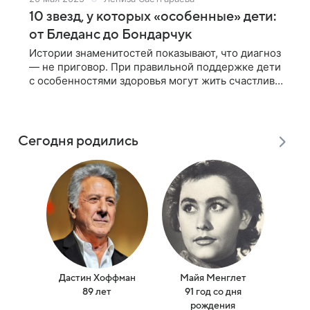
10 звезд, у которых «особенные» дети:
от Бледанс до Бондарчук
Истории знаменитостей показывают, что диагноз
— не приговор. При правильной поддержке дети
с особенностями здоровья могут жить счастливо.
Рассказываем о российских звездах, у которых
«особенные» дети Многие публичные
Сегодня родились
Дастин Хоффман
Майя Менглет
Ма
89 лет
91 год со дня
(
рождения