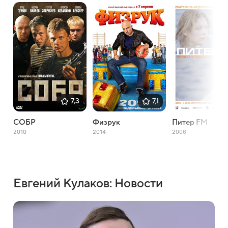
7,3
7,1
СОБР
Физрук
Питер FM
2010
2014
2006
Евгений Кулаков: Новости