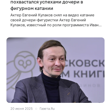
похвастался успехами дочери в
фигурном катании
Актер Евгений Кулаков снял на видео катание
своей дочери-фигуристки Актер Евгений
Кулаков, известный по роли программиста Ивана
Тихонова в сериале «След», показал
подписчикам в Instagram (владелец компания
Meta
20 июня 2025
Газета.Ru