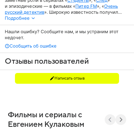
заметные роли в сериалах «
Студенты
», «
След
»
и эпизодические — в фильмах «
Питер FM
», «
Очень
русский детектив
». Широкую известность получил
благодаря роли Льва Романовича в сериале «
Подробнее
Физрук
».
Нашли ошибку? Сообщите нам, и мы устраним этот
недочет.
Сообщить об ошибке
Отзывы пользователей
Написать отзыв
Фильмы и сериалы с
Евгением Кулаковым