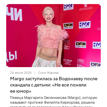
позирует в бирюзовом бикини, демонстрируя
24 июля 2026
Соня Жарова
Margo заступилась за Водонаеву после
скандала с детьми: «Не все поняли
ее юмор»
Певица Маргарита Овсянникова (Margo), которую
называют протеже Филиппа Киркорова, решила