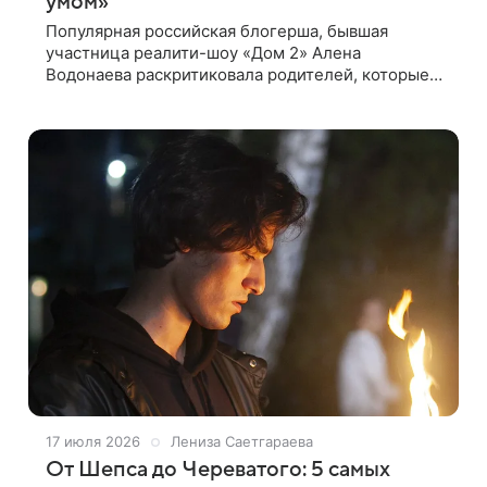
умом»
Популярная российская блогерша, бывшая
участница реалити-шоу «Дом 2» Алена
Водонаева раскритиковала родителей, которые
берут шумных детей в общественные места. В
своем Telegram-канале она высказалась о них
17 июля 2026
Лениза Саетгараева
От Шепса до Череватого: 5 самых