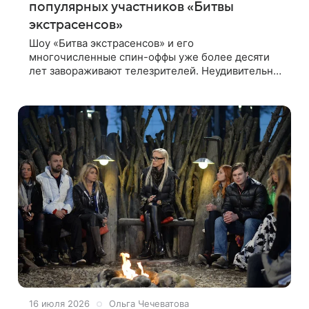
популярных участников «Битвы
экстрасенсов»
Шоу «Битва экстрасенсов» и его
многочисленные спин-оффы уже более десяти
лет завораживают телезрителей. Неудивительно,
что многие участники мистического реалити
продолжают оставаться востребованными и за
16 июля 2026
Ольга Чечеватова