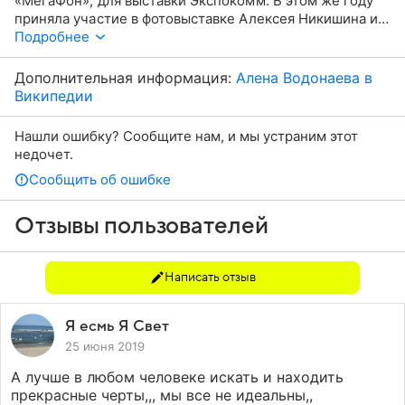
«МегаФон», для выставки Экспокомм. В этом же году
приняла участие в фотовыставке Алексея Никишина и
Василины Михайловской «Без правил. Дом-2 в
Подробнее
реальности».
Дополнительная информация:
Алена Водонаева в
Википедии
Нашли ошибку? Сообщите нам, и мы устраним этот
недочет.
Сообщить об ошибке
Отзывы пользователей
Написать отзыв
Я есмь Я Свет
25 июня 2019
А лучше в любом человеке искать и находить
прекрасные черты,,, мы все не идеальны,,