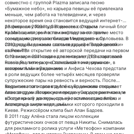
совместно с группой Plazma записала песню
«Бумажное небо», но карьера певицы её привлекала
меньше, чем работа на телевидении, и через
некоторое время она становится ведущей интернет-
реалити-шоу Reality Girl вместе с Отаром
23 февраля 2009 года Водонаева открыла личный блог
Кушанашвили, но после конфликтов со своим
на Mail.ru, который в том же году занял третье место
соведущим девушка покидает интернет-шоу.
по читаемости после блогов Медведева и Соловьева. В
Следующим важным шагом в карьере Водонаевой
2010 году Водонаева стала ведущей «Голой десятки»
становится открытие её авторской передачи на первом
на Рен-ТВ.
телевизионном канале для интернет-пользователей
С 10 января 2011 года на телеканале ДТВ стартовало
Russia.Ru, теперь она записывает интервью со
новое реалити-шоу «Спокойной ночи, мужики», в
знаменитыми мужчинами.
котором Алёна Водонаева и Анфиса Чехова предстали
в роли ведущих более четырёх месяцев проверяли
супружеские пары на ревность и верность. После
закрытия этого проекта Алёна Водонаева открывает
Водонаева записала в дуэте с украинским певцом
свою вторую авторскую передачу на интернет-канале
Александром Ломинским песню «Сердце ранимое», и
«Популярный доктор», где её гостями становятся
вскоре на эту же музыкальную композицию Алёна и
эксперты в мире медицины.
Александр сняли клип, съёмки которого проходили в
Киеве. Режиссёром клипа был Алан Бадоев.
В 2011 году Алёна стала лицом коллекции
футуристических очков от певца Никиты. Снималась
для рекламного ролика услуги «Метеофон» компании