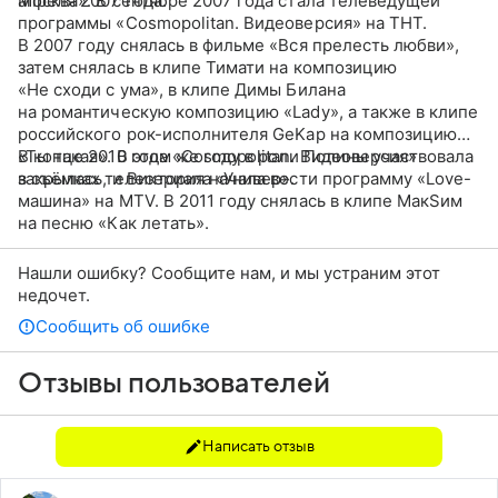
апреля 2007 года.
Москва». В сентябре 2007 года стала телеведущей
программы «Cosmopolitan. Видеоверсия» на ТНТ.
В 2007 году снялась в фильме «Вся прелесть любви»,
затем снялась в клипе Тимати на композицию
«Не сходи с ума», в клипе Димы Билана
на романтическую композицию «Lady», а также в клипе
российского рок-исполнителя GeKap на композицию
«Ты такая». В этом же году в роли Полины участвовала
В конце 2010 года «Cosmopolitan. Видеоверсия»
в съёмках телесериала «Универ».
закрылась, и Виктория начала вести программу «Love-
машина» на MTV. В 2011 году снялась в клипе МакSим
на песню «Как летать».
Нашли ошибку? Сообщите нам, и мы устраним этот
недочет.
Сообщить об ошибке
Отзывы пользователей
Написать отзыв