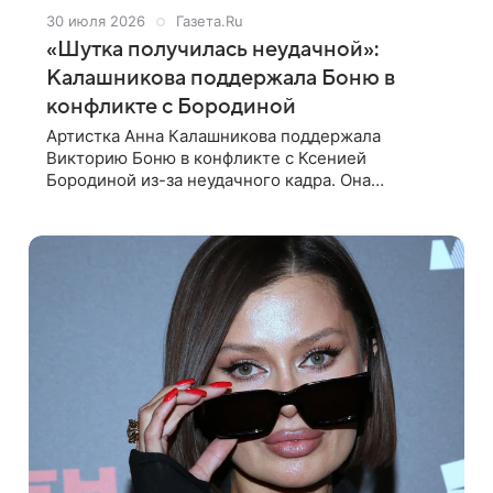
30 июля 2026
Газета.Ru
«Шутка получилась неудачной»:
Калашникова поддержала Боню в
конфликте с Бородиной
Артистка Анна Калашникова поддержала
Викторию Боню в конфликте с Ксенией
Бородиной из-за неудачного кадра. Она
отметила в разговоре с «Газетой.Ru», что
блогерша не стала бы специально
провоцировать телеведущую.