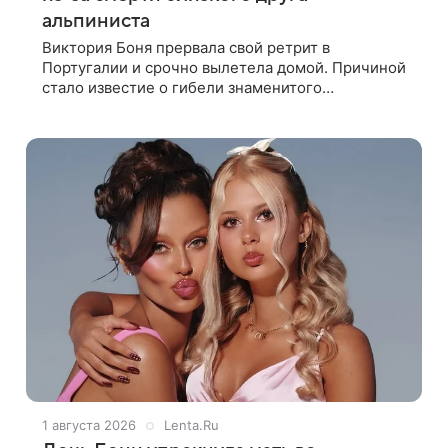
альпиниста
Виктория Боня прервала свой ретрит в
Португалии и срочно вылетела домой. Причиной
стало известие о гибели знаменитого
непальского альпиниста Нирмала «Нимса»
Пурджи, которого модель называла своим
близким другом
1 августа 2026
Lenta.Ru