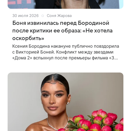
30 июля 2026
Соня Жарова
Боня извинилась перед Бородиной
после критики ее образа: «Не хотела
оскорбить»
Ксения Бородина накануне публично повздорила
с Викторией Боней. Конфликт между звездами
«Дома 2» вспыхнул после премьеры фильма «За
любовь», где главную роль исполнила Бородина.
Боня публично раскритиковала