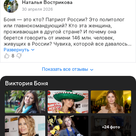
Наталья Вострикова
30 апреля 2026
Боня — это кто? Патриот России? Это политолог
или главнокомандующий? Кто эта женщина,
проживающая в другой стране? И почему она
берется говорить от имени 146 млн. человек,
живущих в России? Чувиха, которой все давалось
легко и беззаботно, или все заботы сводятся к тому,
Развернуть
что подтянуть и кого натянуть.
8
Показать все отзывы
Виктория Боня
+24 фото