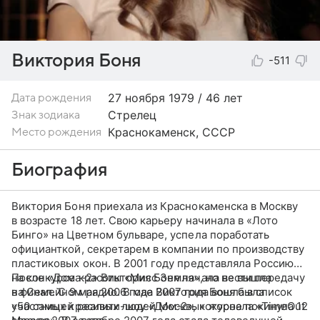
Виктория Боня
-511
27 ноября
1979 / 46 лет
Дата рождения
Стрелец
Знак зодиака
Краснокаменск, СССР
Место рождения
Биография
Виктория Боня приехала из Краснокаменска в Москву
в возрасте 18 лет. Свою карьеру начинала в «Лото
Бинго» на Цветном бульваре, успела поработать
официанткой, секретарем в компании по производству
пластиковых окон. В 2001 году представляла Россию
на конкурсе красоты «Мисс Земля», но не вышла
После «Дома-2» Виктория Боня начала вести передачу
в финал. С 9 мая 2006 года Виктория Боня была
на Семейном радио. В мае 2007 года вошла в список
участницей реалити-шоу «Дом-2», которое покинула 12
«50 самых красивых людей Москвы» журнала «TimeOut