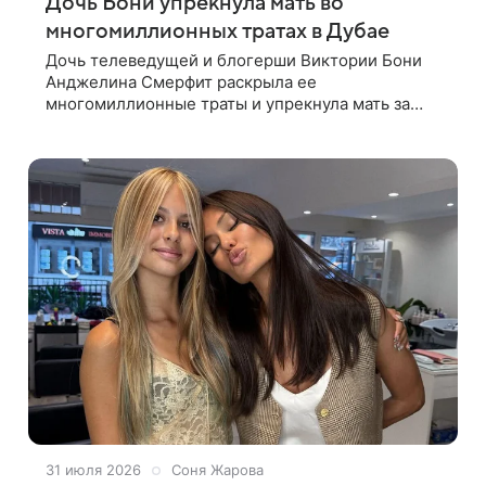
Дочь Бони упрекнула мать во
многомиллионных тратах в Дубае
Дочь телеведущей и блогерши Виктории Бони
Анджелина Смерфит раскрыла ее
многомиллионные траты и упрекнула мать за
них. Ролик, в котором они поспорили из-за денег,
доступен на онлайн-канале Бони. В ролике
31 июля 2026
Соня Жарова