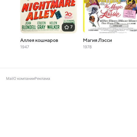
7
Аллея кошмаров
Магия Лэсси
1947
1978
Mail
О компании
Реклама