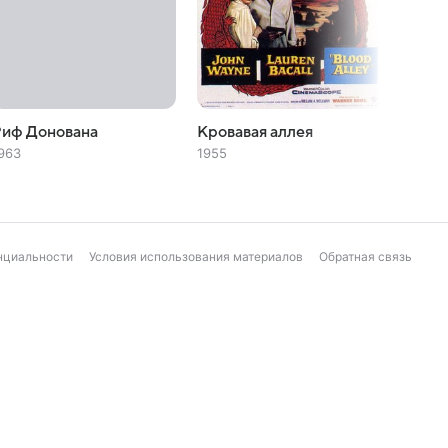
Риф Донована
Кровавая аллея
Ночь 
963
1955
1950
нциальности
Условия использования материалов
Обратная связь