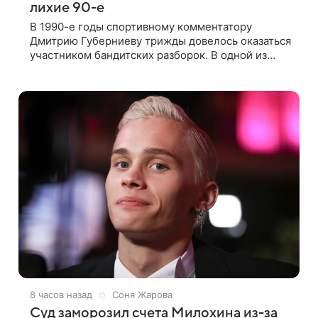
лихие 90-е
В 1990-е годы спортивному комментатору
Дмитрию Губерниеву трижды довелось оказаться
участником бандитских разборок. В одной из
таких ситуаций ему выдали тяжелый предмет и
приказали вступить в драку, однако он
8 часов назад
Соня Жарова
Суд заморозил счета Милохина из-за