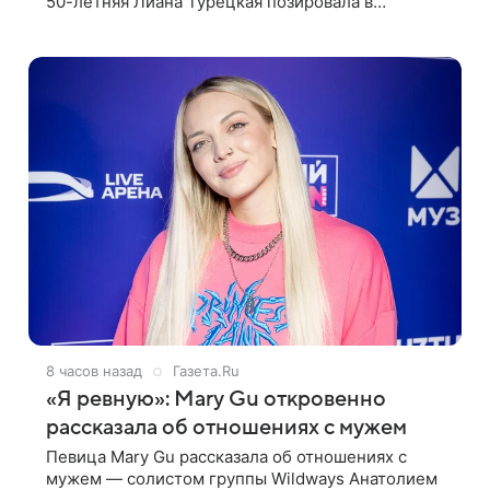
50-летняя Лиана Турецкая позировала в
крошечном черном бикини на пляже в Италии.
Ее старшая дочь Сарина для отдыха выбрала
бандо
8 часов назад
Газета.Ru
«Я ревную»: Mary Gu откровенно
рассказала об отношениях с мужем
Певица Mary Gu рассказала об отношениях с
мужем — солистом группы Wildways Анатолием