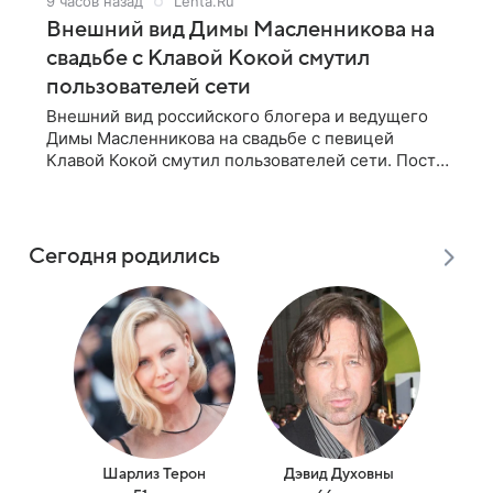
9 часов назад
Lenta.Ru
Внешний вид Димы Масленникова на
свадьбе с Клавой Кокой смутил
пользователей сети
Внешний вид российского блогера и ведущего
Димы Масленникова на свадьбе с певицей
Клавой Кокой смутил пользователей сети. Пост
появился на странице артистки в Instagram
(принадлежит компании Meta, признанной
Сегодня родились
Шарлиз Терон
Дэвид Духовны
Т