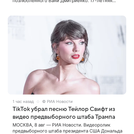
позлюбленного Вани Дмитриенко. 17-летняя
актриса опубликовала в соцсетях фотографии с
цветами и подписала их словами: «Я
1 час назад
© РИА Новости
TikTok убрал песню Тейлор Свифт из
видео предвыборного штаба Трампа
МОСКВА, 8 авг — РИА Новости. Видеоролик
предвыборного штаба президента США Дональда