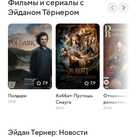
Фильмы и сериалы с
Эйданом Тёрнером
7,9
7,9
Полдарк
Хоббит: Пустошь
Отчаянные
2015
Смауга
романтики
2013
2009
Эйдан Тернер: Новости