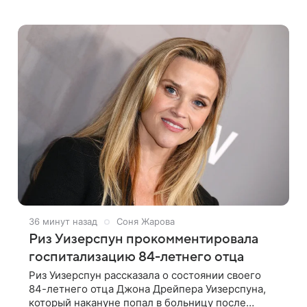
ремонт сгоревшего дома в Калифорнии. Об этом
стало известно Telegram-каналу Shot. В рамках
36 минут назад
Соня Жарова
Риз Уизерспун прокомментировала
госпитализацию 84-летнего отца
Риз Уизерспун рассказала о состоянии своего
84-летнего отца Джона Дрейпера Уизерспуна,
который накануне попал в больницу после