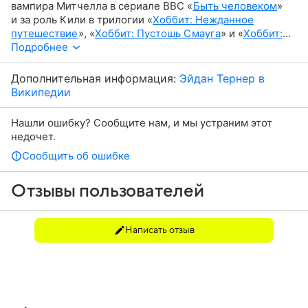
вампира Митчелла в сериале BBC «
Быть человеком
»
и за роль Кили в трилогии «
Хоббит: Нежданное
путешествие
», «
Хоббит: Пустошь Смауга
» и «
Хоббит:
Туда и обратно
Подробнее
».
Дополнительная информация:
Эйдан Тернер в
Википедии
Нашли ошибку? Сообщите нам, и мы устраним этот
недочет.
Сообщить об ошибке
Отзывы пользователей
Написать отзыв