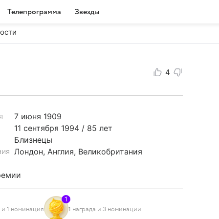
Телепрограмма
Звезды
ости
4
7 июня
1909
я
11 сентября 1994 / 85 лет
Близнецы
Лондон, Англия, Великобритания
ния
ремии
1
а и 1 номинация
1 награда и 3 номинации