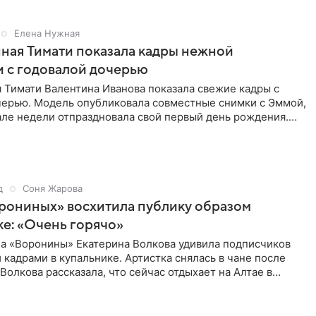
Елена Нужная
ная Тимати показала кадры нежной
 с годовалой дочерью
 Тимати Валентина Иванова показала свежие кадры с
черью. Модель опубликовала совместные снимки с Эммой,
але недели отпраздновала свой первый день рождения.
ь в
д
Соня Жарова
рониных» восхитила публику образом
ке: «Очень горячо»
ла «Воронины» Екатерина Волкова удивила подписчиков
кадрами в купальнике. Артистка снялась в чане после
 Волкова рассказала, что сейчас отдыхает на Алтае в