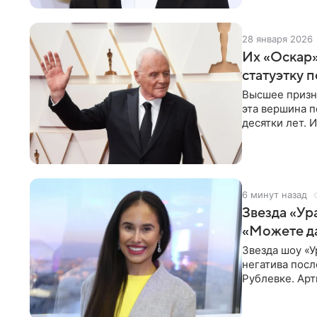
28 января 2026
Их «Оскар»
статуэтку п
Высшее призн
эта вершина п
десятки лет. 
вручали
6 минут назад
Звезда «Ур
«Можете д
Звезда шоу «У
негатива посл
Рублевке. Арт
реакция публ