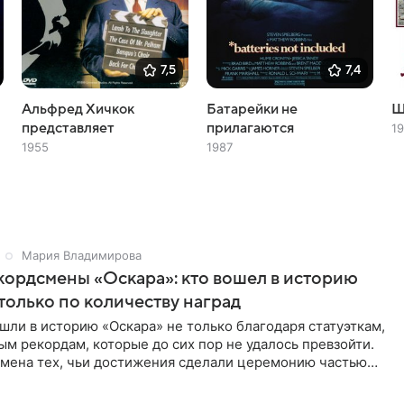
7,5
7,4
Альфред Хичкок
Батарейки не
Ш
представляет
прилагаются
1
1955
1987
Мария Владимирова
ордсмены «Оскара»: кто вошел в историю
только по количеству наград
шли в историю «Оскара» не только благодаря статуэткам,
ым рекордам, которые до сих пор не удалось превзойти.
мена тех, чьи достижения сделали церемонию частью