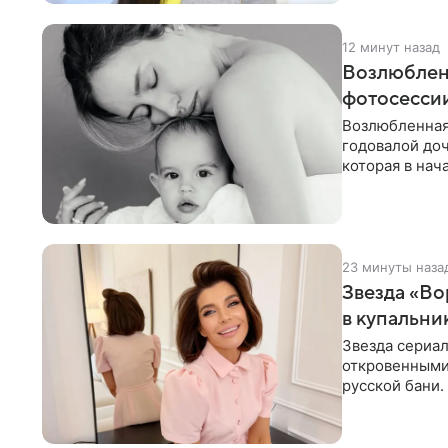
12 минут назад
Возлюблен
фотосессии
Возлюбленная
годовалой до
которая в нач
Фото появилис
23 минуты наза
Звезда «Во
в купальни
Звезда сериа
откровенными 
русской бани.
компании