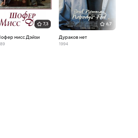
7,3
6,7
офер мисс Дэйзи
Дураков нет
Жарен
помид
989
1994
1991