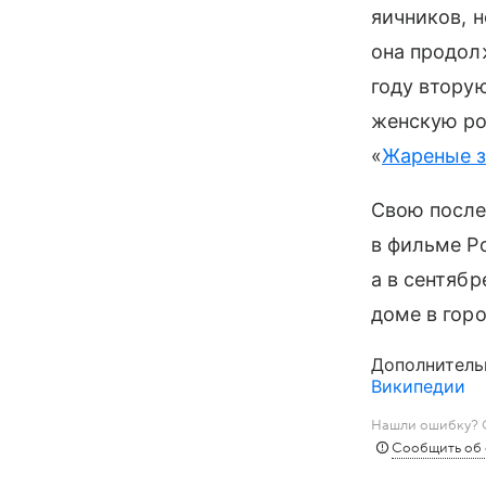
яичников, 
она продол
году втору
женскую ро
«
Жареные 
Свою после
в фильме Р
а в сентябр
доме в горо
Дополнитель
Википедии
Нашли ошибку? С
Сообщить об