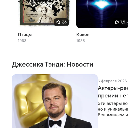
7,6
7,5
Птицы
Кокон
1963
1985
Джессика Тэнди: Новости
6 февраля 2026
Актеры-рек
премии не 
Эти актеры во
но и уникальн
Вспоминаем и
большой