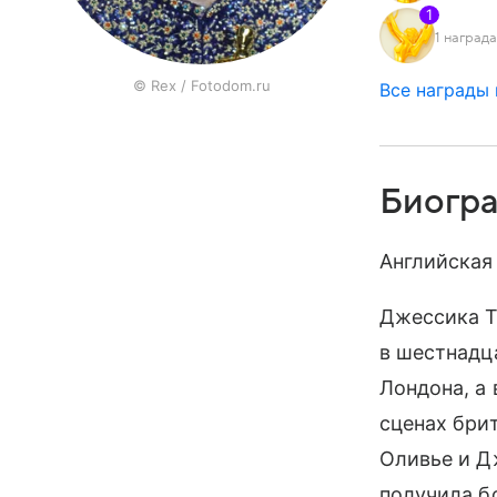
1
1 наград
© Rex / Fotodom.ru
Все награды
Биогр
Английская
Джессика Т
в шестнадц
Лондона, а
сценах бри
Оливье и Д
получила б