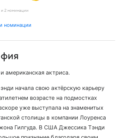
а и 2 номинации
 и номинации
афия
 и американская актриса.
энди начала свою актёрскую карьеру
атилетнем возрасте на подмостках
 вскоре уже выступала на знаменитых
танской столицы в компании Лоуренса
жона Гилгуда. В США Джессика Тэнди
ольшое признание благодаря своим