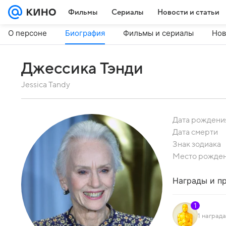
Фильмы
Сериалы
Новости и статьи
О персоне
Биография
Фильмы и сериалы
Нов
Джессика Тэнди
Jessica Tandy
Дата рождени
Дата смерти
Знак зодиака
Место рожде
Награды и п
1
1 наград