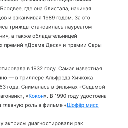
Бродвее, где она блистала, начиная
дов и заканчивая 1989 годом. За это
иса трижды становилась лауреатом
ни», а также обладательницей
х премий «Драма Деск» и премии Сары
ютировала в 1932 году. Самая известная
кино — в триллере Альфреда Хичкока
963 года. Снималась в фильмах «Седьмой
агонвик», «
Кокон
». В 1990 году удостоена
а главную роль в фильме «
Шофёр мисс
у у актрисы диагностировали рак