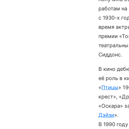
работам на 
с 1930-х го
время актр
премии «То
театральны
Сиддонс.
В кино деб
её роль в 
«
Птицы
» 1
крест», «Др
«Оскара» з
Дэйзи
».
В 1990 год