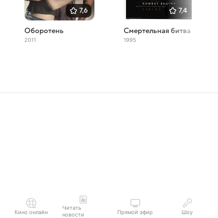
7,6
7,4
Оборотень
Смертельная битва
2011
1995
Читать
Кино онлайн
Прямой эфир
Шоу
новости