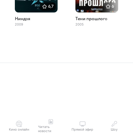
6,7
6
Ниндзя
Тени прошлого
2009
2005
Читать
Кино онлайн
Прямой эфир
Шоу
новости