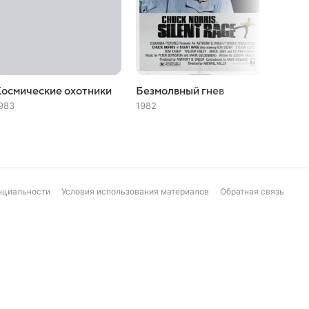
осмические охотники
Безмолвный гнев
Встре
Нэшнл
983
1982
1982
нциальности
Условия использования материалов
Обратная связь