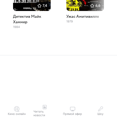
7,4
6,6
Детектив Майк
Ужас Амитивилля
1979
Хаммер
1984
Читать
Кино онлайн
Прямой эфир
Шоу
новости