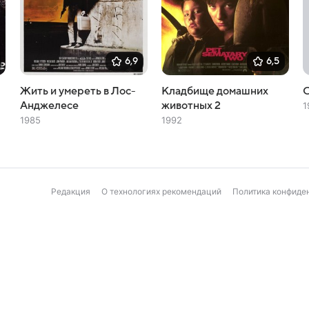
6,9
6,5
Жить и умереть в Лос-
Кладбище домашних
Анджелесе
животных 2
1
1985
1992
Редакция
О технологиях рекомендаций
Политика конфиде