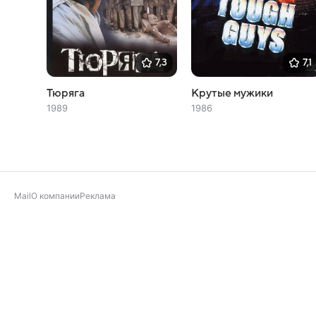
7,3
7,1
Тюряга
Крутые мужики
1989
1986
Mail
О компании
Реклама