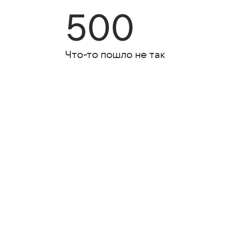
500
Что-то пошло не так