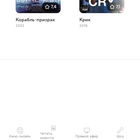
7,4
7,1
Корабль-призрак
Крик
2002
2018
Читать
Кино онлайн
Прямой эфир
Шоу
новости