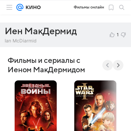
Фильмы онлайн
Иен МакДермид
1
Ian McDiarmid
Фильмы и сериалы с
Иеном МакДермидом