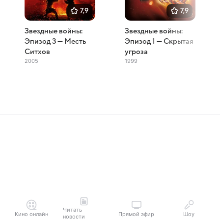
7,9
7,9
Звездные войны:
Звездные войны:
Эпизод 3 — Месть
Эпизод 1 — Скрытая
Ситхов
угроза
2005
1999
Читать
Кино онлайн
Прямой эфир
Шоу
новости