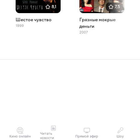
8,1
7,5
Шестое чувство
Грязные мокрые
1999
деньги
2007
Читать
Кино онлайн
Прямой эфир
Шоу
новости