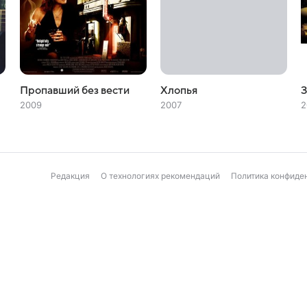
Пропавший без вести
Хлопья
З
2009
2007
2
Редакция
О технологиях рекомендаций
Политика конфиде