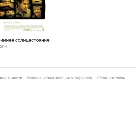
имнее солнцестояние
004
нциальности
Условия использования материалов
Обратная связь