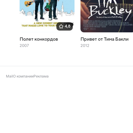
4,8
Полет конкордов
Привет от Тима Бакли
2007
2012
Mail
О компании
Реклама