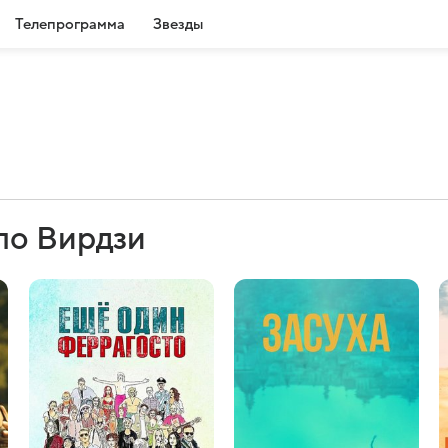
Телепрограмма
Звезды
ло Вирдзи