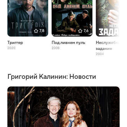
7,8
7,6
Триггер
Под ливнем пуль
Неслужебное
2020
2006
задание
2004
Григорий Калинин: Новости