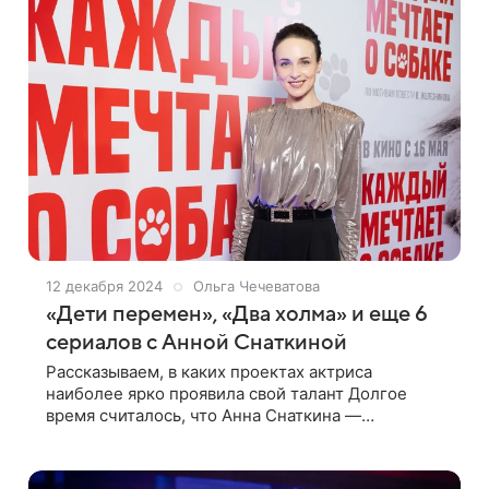
12 декабря 2024
Ольга Чечеватова
«Дети перемен», «Два холма» и еще 6
сериалов с Анной Снаткиной
Рассказываем, в каких проектах актриса
наиболее ярко проявила свой талант Долгое
время считалось, что Анна Снаткина —
мелодраматическая актриса, но несколько лет
назад она показала, что может играть не только
наивных