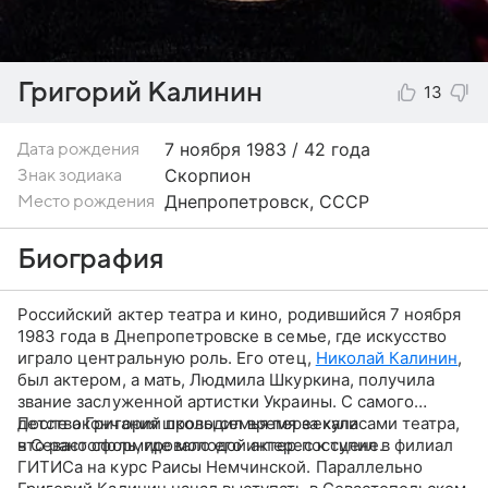
Григорий Калинин
13
7 ноября
1983 / 42 года
Дата рождения
Скорпион
Знак зодиака
Днепропетровск, СССР
Место рождения
Биография
Российский актер театра и кино, родившийся 7 ноября
1983 года в Днепропетровске в семье, где искусство
играло центральную роль. Его отец,
Николай Калинин
,
был актером, а мать, Людмила Шкуркина, получила
звание заслуженной артистки Украины. С самого
детства Григорий проводил время за кулисами театра,
После окончания школы семья переехала
что рано сформировало его интерес к сцене.
в Севастополь, где молодой актер поступил в филиал
ГИТИСа на курс Раисы Немчинской. Параллельно