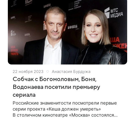
22 ноября 2023
Анастасия Бурдужа
Собчак с Богомоловым, Боня,
Водонаева посетили премьеру
сериала
Российские знаменитости посмотрели первые
серии проекта «Кеша должен умереть»
В столичном кинотеатре «Москва» состоялся
премьерный показ сериала «Кеша должен
умереть» режиссера Константина Богомолова
и продюсера