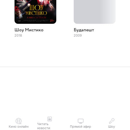
Шоу Мистико
Будапешт
2018
2009
Читать
Кино онлайн
Прямой эфир
Шоу
новости